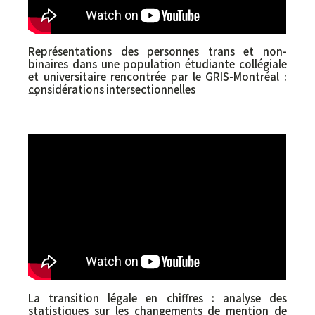
Représentations des personnes trans et non-
binaires dans une population étudiante collégiale
et universitaire rencontrée par le GRIS-Montréal :
considérations intersectionnelles
→
Aimé Cloutier (GRIS-Montréal), Amélie
Charbonneau (GRIS-Montréal), Kévin Lavoie
(Université Laval), Gabrielle Richard (UdeM -
Université de Montréal), Julien Plante-Hébert
(UQAM - Université du Québec à Montréal),
Élias Daigle (Université de Moncton), Mathilde
Baril-Jannard (McGill), Marie Houzeau (GRIS-
Montréal), Olivier Vallerand (UdeM)
La transition légale en chiffres : analyse des
statistiques sur les changements de mention de