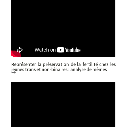
Représenter la préservation de la fertilité chez les
jeunes trans et non-binaires : analyse de mèmes
→
Kévin Lavoie (Université Laval), Maxime Plante
(Université Laval), Rebecca Angele (Université
Laval), Thalie Pilon (UQO), Marie-Philippe
Poulin (ULaval)