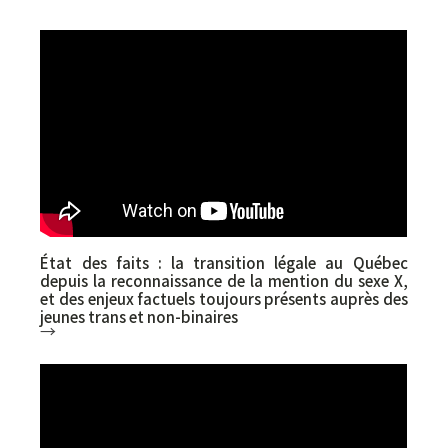
Annie Pullen Sansfaçon (UdeM – Université de
Montréal), Boivin Johnny (RÉSEAU de la
communauté autochtone à Montréal), Pasha
Partridge (Project 10)
État des faits : la transition légale au Québec
depuis la reconnaissance de la mention du sexe X,
et des enjeux factuels toujours présents auprès des
jeunes trans et non-binaires
→
Celeste Trianon (UdeM - Université de
Montréal)