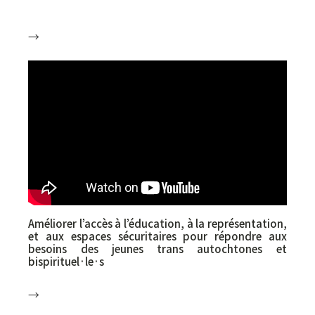
→
Charles-Antoine Thibeault (UdeM – Université
de Montréal), Manvi Arora (UdeM – Université
de Montréal), Annie Pullen Sansfaçon (UdeM –
Université de Montréal)
Améliorer l’accès à l’éducation, à la représentation,
et aux espaces sécuritaires pour répondre aux
besoins des jeunes trans autochtones et
bispirituel·le·s
→