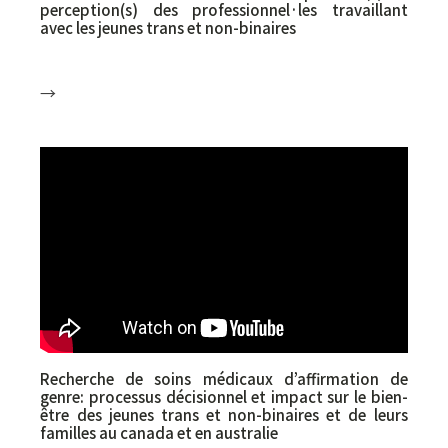
perception(s) des professionnel·les travaillant
avec les jeunes trans et non-binaires
→
Tommly Planchat (UdeM – Université de
Montréal), Annie Pullen Sansfaçon (UdeM –
Université de Montréal), Denise Medico (UQAM
– Université du Québec à Montréal)
Recherche de soins médicaux d’affirmation de
genre: processus décisionnel et impact sur le bien-
être des jeunes trans et non-binaires et de leurs
familles au canada et en australie