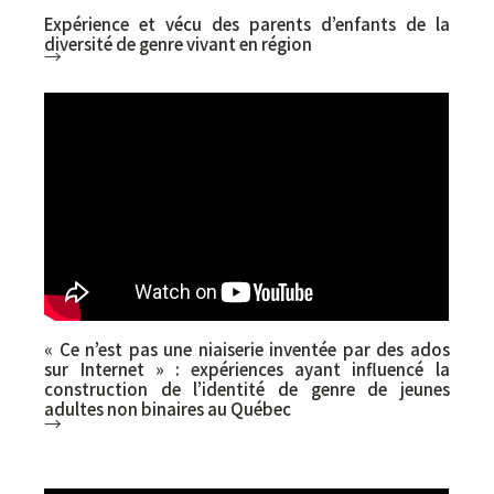
Expérience et vécu des parents d’enfants de la
diversité de genre vivant en région
→
Naomie-Jade Ladry (UdeM - Université de
Montréal), Annie Pullen Sansfaçon (UdeM -
Université de Montréal), Julie Temple-Newhook
(Memorial University)
« Ce n’est pas une niaiserie inventée par des ados
sur Internet » : expériences ayant influencé la
construction de l’identité de genre de jeunes
adultes non binaires au Québec
→
Maxime Plante (Université Laval), Kévin Lavoie
(Université Laval), Annie Fontaine (Université
Laval)