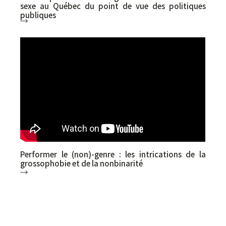
sexe au Québec du point de vue des politiques
publiques
→
Florence Chenel (UdeS - Université de
Sherbrooke), Isabelle Lacroix (UdeS -
Université de Sherbrooke)
Performer le (non)-genre : les intrications de la
grossophobie et de la nonbinarité
→
Catherine Lemire (UQAM - Université du Québec
à Montréal)