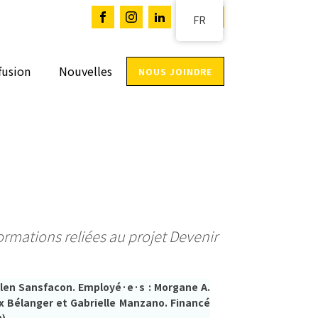
FR
fusion
Nouvelles
NOUS JOINDRE
ormations reliées au projet Devenir
llen Sansfacon. Employé·e·s : Morgane A.
ix Bélanger et Gabrielle Manzano. Financé
Q)