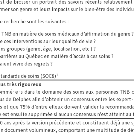
 est de brosser un portrait des savoirs récents relativeme
rmer son genre et leurs impacts sur le bien-être des individu
e recherche sont les suivantes :
s TNB en matière de soins médicaux d’affirmation du genre ?
 ces interventions sur leur qualité de vie ?
ins groupes (genre, âge, localisation, etc.) ?
barrières au Québec en matière d’accès à ces soins ?
ient vivre des regrets ?
standards de soins (SOC8)¹
sus très rigoureux
enommé·e·s dans le domaine des soins aux personnes TNB 
ssus de Delphes afin d’obtenir un consensus entre les exper
 et que 75% d’entre elleux doivent valider la recommandatio
est ensuite supprimée si aucun consensus n'est atteint au 
0 ans après la version précédente et constituent déjà une s
nt un document volumineux, comportant une multitude de déta