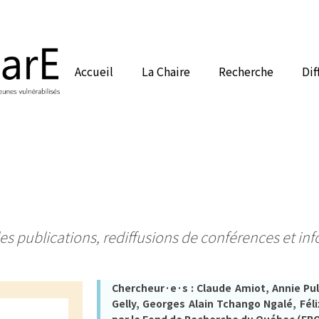
Accueil
La Chaire
Recherche
Dif
es publications, rediffusions de conférences et inf
Chercheur·e·s : Claude Amiot, Annie Pu
Gelly, Georges Alain Tchango Ngalé, Fél
par le Fond de Recherche du Québec (FR