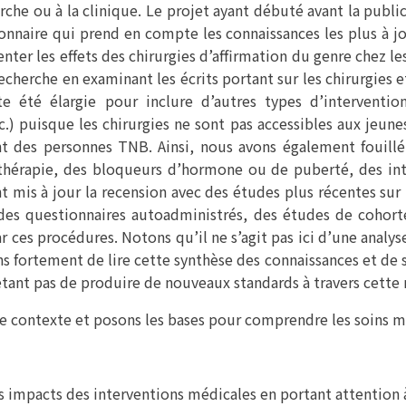
rche ou à la clinique. Le projet ayant débuté avant la publ
onnaire qui prend en compte les connaissances les plus à jo
enter les effets des chirurgies d’affirmation du genre chez l
herche en examinant les écrits portant sur les chirurgies 
e été élargie pour inclure d’autres types d’interventio
c.) puisque les chirurgies ne sont pas accessibles aux jeun
nt des personnes TNB. Ainsi, nous avons également fouillé
thérapie, des bloqueurs d’hormone ou de puberté, des in
t mis à jour la recension avec des études plus récentes sur
s questionnaires autoadministrés, des études de cohorte
r ces procédures. Notons qu’il ne s’agit pas ici d’une analy
 fortement de lire cette synthèse des connaissances et de s
étant pas de produire de nouveaux standards à travers cette 
 contexte et posons les bases pour comprendre les soins mé
 impacts des interventions médicales en portant attention 