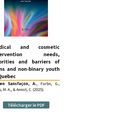
dical and cosmetic
tervention needs,
iorities and barriers of
ans and non-binary youth
 Quebec
len Sansfaçon, A.
, Fortin, G.,
y, M. A., & Amiot, C. (2025).
Télécharger le PDF